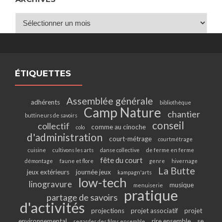
Archives
ÉTIQUETTES
Assemblée générale
adhérents
bibliothèque
Camp Nature
chantier
buttineurs de savoirs
conseil
collectif
comme au cinoche
colo
d'administration
court-métrage
courtmétrage
cuisine
cultivons les arts
danse collective
de ferme en ferme
fête du court
démontage
faune et flore
genre
hivernage
La Butte
jeux extérieurs
journée jeux
kampagn'arts
low-tech
linogravure
musique
menuiserie
pratique
partage de savoirs
d'activités
projections
projet associatif
projet
environnemental
rire ensemble
se
regarder des films ensemble