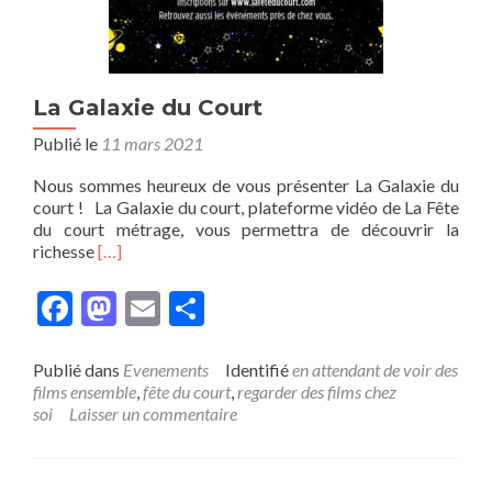
La Galaxie du Court
Publié le
11 mars 2021
Nous sommes heureux de vous présenter La Galaxie du
court ! La Galaxie du court, plateforme vidéo de La Fête
du court métrage, vous permettra de découvrir la
En
richesse
[…]
savoir
plus
Facebook
Mastodon
Email
Partager
surLa
Galaxie
du
Publié dans
Evenements
Identifié
en attendant de voir des
Court
films ensemble
,
fête du court
,
regarder des films chez
soi
Laisser un commentaire