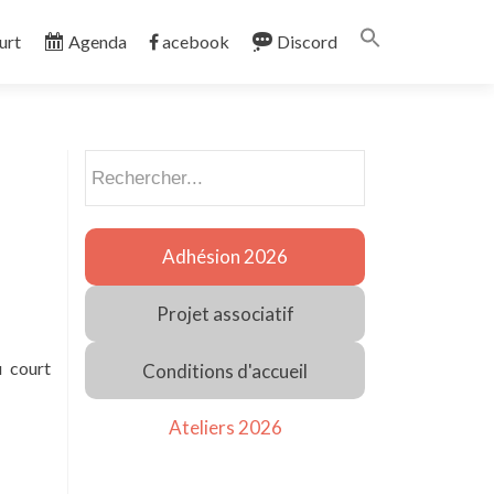
Search
urt
Agenda
acebook
Discord
for:
SEARCH BUTT
Rechercher
Adhésion 2026
Projet associatif
u court
Conditions d'accueil
oir
Ateliers 2026
s
Fête
ionale