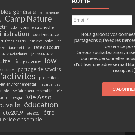
BUTTE
blée générale
bibliothèque
Camp Nature
s
ctif
comme au cinoche
colo
inistration
Nous gardons vos données 
court-métrage
partageons qu’avec les tierces
cultivons les arts
danse collective
de
ce service poss
fête du court
age
faune et flore
Si vous souhaitez anonymis
jeux extérieurs
journée jeux
données personnelles nou
low-
utte
linogravure
d'utiliser une adresse mail li
partage de savoirs
musique
riseup.net )
'activités
projections
ojet environnemental
regarder des
emble
se faire peur ensemble
soin
Vie Asso
acle
stage
éducation
ouvelle
être
été2019
été2020
ur·rice ensemble