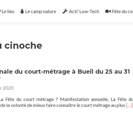
Le lieu
Le camp nature
Acti’ Low-Tech
Fête du co
 cinoche
nale du court-métrage à Bueil du 25 au 31
0
er 2020
La Fête du court métrage ? Manifestation annuelle, La Fête d
En
de la volonté de mieux faire connaître le court métrage au plus
[…]
sav
plu
sur
nat