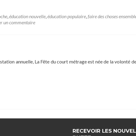
du
cou
mét
oche
,
éducation nouvelle
,
éducation populaire
,
faire des choses ensembl
à
er un commentaire
Bue
du
25
au
31
ma
tation annuelle, La Fête du court métrage est née de la volonté d
20
RECEVOIR LES NOUVEL