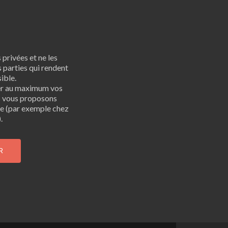
privées et ne les
 parties qui rendent
ible.
er au maximum vos
s vous proposons
bre (par exemple chez
.