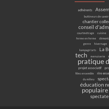
Assem
adhérents
buttineurs de savoir
chantier colle
conseil d'adm
courtmétrage
cuisine
ferme en ferme
démont
genre
hivernage
La B
kampagn'arts
tech
menuiserie
pratique d
projet associatif
pr
rire ens
films ensemble
spect
du milieu
éducation n
populaire
spectate