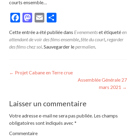
courts ensemble…
Facebook
Mastodon
Email
Partager
Cette entrée a été publiée dans
Evenements
et étiqueté
en
attendant de voir des films ensemble
,
fête du court
,
regarder
des films chez soi
. Sauvegarder le
permalien
.
Navigation
←
Projet Cabane en Terre crue
Assemblée Générale 27
de
mars 2021
→
l’article
Laisser un commentaire
Votre adresse e-mail ne sera pas publiée.
Les champs
obligatoires sont indiqués avec
*
Commentaire