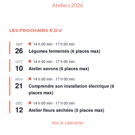
Ateliers 2026
LES PROCHAINS R.D.V
Mis
14 h 00 min
-
17 h 00 min
SEP
26
en
Légumes fermentés (6 places max)
avant
Mis
14 h 00 min
-
17 h 00 min
OCT
10
en
Atelier savons (6 places max)
avant
Mis
14 h 00 min
-
17 h 00 min
NOV
21
en
Comprendre son installation électrique (6
avant
places max)
Mis
14 h 00 min
-
17 h 00 min
DÉC
12
en
Atelier fleurs séchées (5 places max)
avant
Voir le calendrier