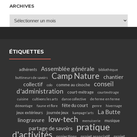
ARCHIVES
Archives
ÉTIQUETTES
Assemblée générale
adhérents
bibliothèque
Camp Nature
chantier
buttineurs de savoirs
conseil
collectif
comme au cinoche
colo
d'administration
court-métrage
courtmétrage
cuisine
cultivons les arts
danse collective
de ferme en ferme
fête du court
démontage
faune et flore
genre
hivernage
La Butte
jeux extérieurs
journée jeux
kampagn'arts
low-tech
linogravure
musique
menuiserie
pratique
partage de savoirs
d'activités
projections
projet associatif
projet