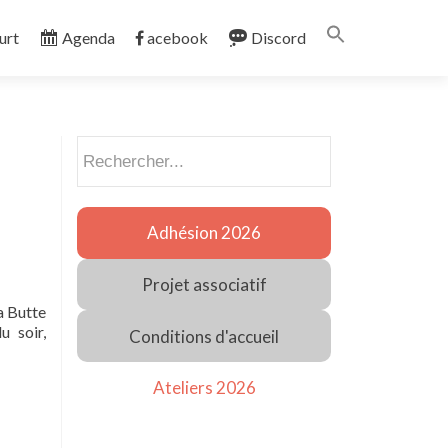
Search
urt
Agenda
acebook
Discord
for:
SEARCH BUTT
Rechercher
Adhésion 2026
Projet associatif
a Butte
u soir,
Conditions d'accueil
Ateliers 2026