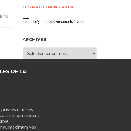
LES PROCHAINS R.D.V
taire
Il n’y a pas d’évènements à venir.
Notice
ARCHIVES
Archives
LES DE LA
privées et ne les
 parties qui rendent
ible.
er au maximum vos