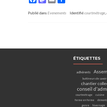
Publié dans
Evenements
Identifié
courtmétrage
,
ÉTIQUETTES
Assem
adhérents
buttineurs de savoir
chantier colle
conseil d'adm
courtmétrage
cuisine
ferme en ferme
démont
genre
hivernage