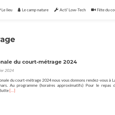
Le lieu
Le camp nature
Acti’ Low-Tech
Fête du co
rage
onale du court-métrage 2024
ier 2024
tionale du court-métrage 2024 nous vous donnons rendez-vous à L
ars. Au programme (horaires approximatifs) Pour le repas d
En
 Butte
[…]
savoir
plus
surFête
Nationale