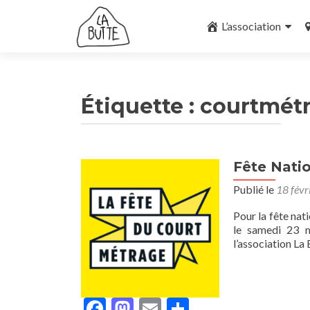
Aller
au
L’association
contenu
principal
Étiquette :
courtmét
Fête Nati
Publié le
18 févr
Pour la fête na
le samedi 23 m
l’association La
Facebook
Mastodon
Email
Partager