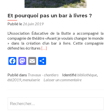
Et pourquoi pas un bar à livres ?
Publié le
26 juin 2019
L’Association Éducative de la Butte a accompagné la
compagnie de théâtre «Avant je voulais changer le monde
» dans la création d’un bar à livre. Cette compagnie
En
défend les écritures
[…]
savoir
plus
Facebook
Mastodon
Email
Partager
surEt
pourquoi
pas
Publié dans
Travaux - chantiers
Identifié
bibliothèque
,
un
été2019
,
menuiserie
Laisser un commentaire
bar
à
livres ?
Recherch