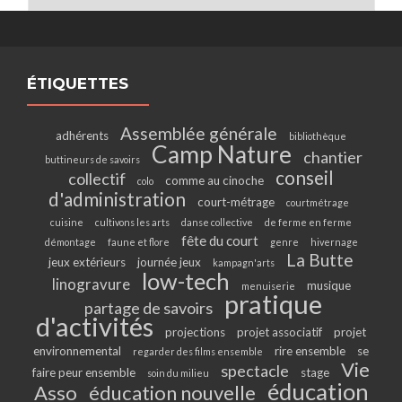
ÉTIQUETTES
Assemblée générale
adhérents
bibliothèque
Camp Nature
chantier
buttineurs de savoirs
conseil
collectif
comme au cinoche
colo
d'administration
court-métrage
courtmétrage
cuisine
cultivons les arts
danse collective
de ferme en ferme
fête du court
démontage
faune et flore
genre
hivernage
La Butte
jeux extérieurs
journée jeux
kampagn'arts
low-tech
linogravure
musique
menuiserie
pratique
partage de savoirs
d'activités
projections
projet associatif
projet
environnemental
rire ensemble
se
regarder des films ensemble
Vie
spectacle
faire peur ensemble
stage
soin du milieu
éducation
Asso
éducation nouvelle