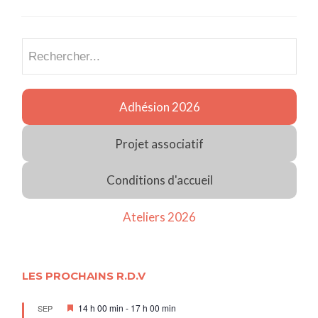
Recherch
Adhésion 2026
Projet associatif
Conditions d'accueil
Ateliers 2026
LES PROCHAINS R.D.V
Mis
14 h 00 min
-
17 h 00 min
SEP