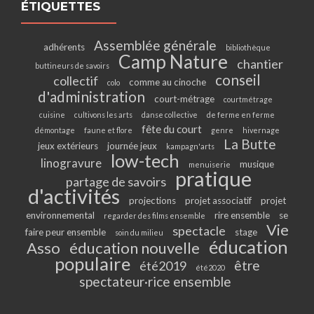
ÉTIQUETTES
Assemblée générale
adhérents
bibliothèque
Camp Nature
chantier
buttineurs de savoirs
conseil
collectif
comme au cinoche
colo
d'administration
court-métrage
courtmétrage
cuisine
cultivons les arts
danse collective
de ferme en ferme
fête du court
démontage
faune et flore
genre
hivernage
La Butte
jeux extérieurs
journée jeux
kampagn'arts
low-tech
linogravure
musique
menuiserie
pratique
partage de savoirs
d'activités
projections
projet associatif
projet
environnemental
rire ensemble
se
regarder des films ensemble
Vie
spectacle
faire peur ensemble
stage
soin du milieu
éducation
Asso
éducation nouvelle
populaire
être
été2019
été2020
spectateur·rice ensemble