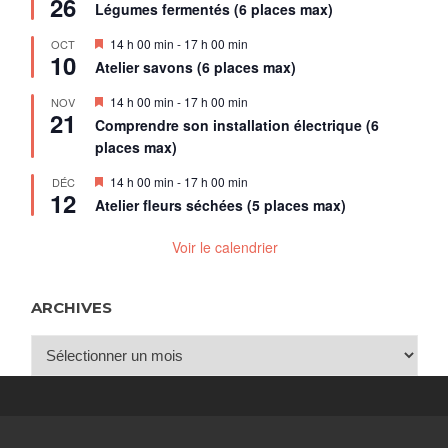
26
en
Légumes fermentés (6 places max)
avant
Mis
14 h 00 min
-
17 h 00 min
OCT
10
en
Atelier savons (6 places max)
avant
Mis
14 h 00 min
-
17 h 00 min
NOV
21
en
Comprendre son installation électrique (6
avant
places max)
Mis
14 h 00 min
-
17 h 00 min
DÉC
12
en
Atelier fleurs séchées (5 places max)
avant
Voir le calendrier
ARCHIVES
Archives