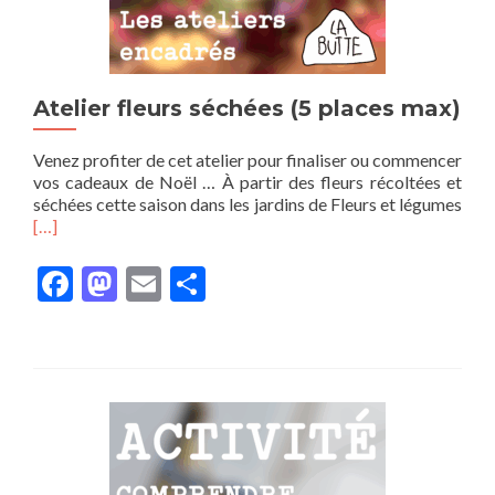
Atelier fleurs séchées (5 places max)
Venez profiter de cet atelier pour finaliser ou commencer
vos cadeaux de Noël … À partir des fleurs récoltées et
séchées cette saison dans les jardins de Fleurs et légumes
En
[…]
savoir
plus
Facebook
Mastodon
Email
Partager
surAtelier
fleurs
séchées
(5
places
max)