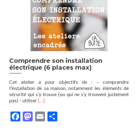
Comprendre son installation
électrique (6 places max)
Cet atelier a pour objectifs de : – comprendre
l’installation de sa maison, notamment les éléments de
sécurité qui s’y trouve (ou qui ne s’y trouvent justement
En
pas) – utiliser
[…]
savoir
plus
Facebook
Mastodon
Email
Partager
surComprendre
son
installation
électrique