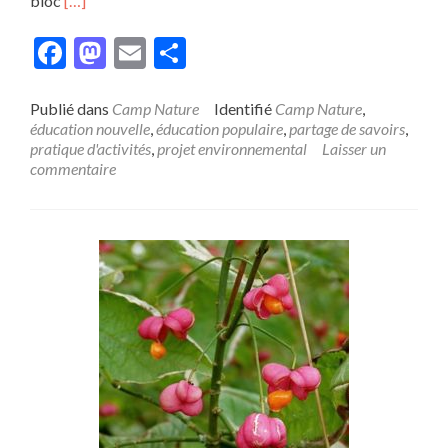
bloc
[…]
savoir
plus
Facebook
Mastodon
Email
Partager
surCamp
Nature
2020
Publié dans
Camp Nature
Identifié
Camp Nature
,
éducation nouvelle
,
éducation populaire
,
partage de savoirs
,
pratique d'activités
,
projet environnemental
Laisser un
commentaire