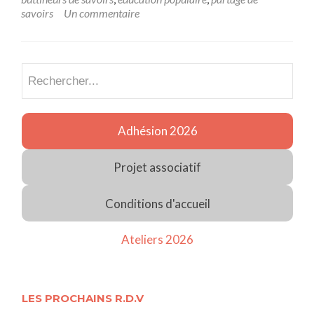
6
savoirs
Un commentaire
octobre
Recherch
Adhésion 2026
Projet associatif
Conditions d'accueil
Ateliers 2026
LES PROCHAINS R.D.V