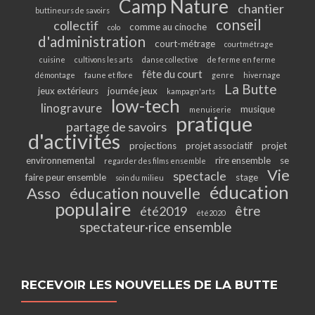
Camp Nature
chantier
buttineurs de savoirs
conseil
collectif
comme au cinoche
colo
d'administration
court-métrage
courtmétrage
cuisine
cultivons les arts
danse collective
de ferme en ferme
fête du court
démontage
faune et flore
genre
hivernage
La Butte
jeux extérieurs
journée jeux
kampagn'arts
low-tech
linogravure
musique
menuiserie
pratique
partage de savoirs
d'activités
projections
projet associatif
projet
environnemental
rire ensemble
se
regarder des films ensemble
Vie
spectacle
faire peur ensemble
stage
soin du milieu
éducation
Asso
éducation nouvelle
populaire
être
été2019
été2020
spectateur·rice ensemble
RECEVOIR LES NOUVELLES DE LA BUTTE