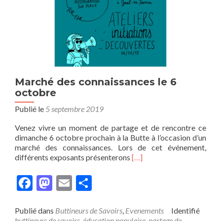
Marché des connaissances le 6
octobre
Publié le
5 septembre 2019
Venez vivre un moment de partage et de rencontre ce
dimanche 6 octobre prochain à la Butte à l’occasion d’un
marché des connaissances. Lors de cet événement,
En
différents exposants présenterons
[…]
savoir
plus
Facebook
Mastodon
Email
Partager
surMarché
des
connaissances
Publié dans
Buttineurs de Savoirs
,
Evenements
Identifié
le
buttineurs de savoirs
,
éducation populaire
,
partage de