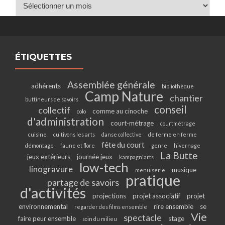
Archives
ÉTIQUETTES
Assemblée générale
adhérents
bibliothèque
Camp Nature
chantier
buttineurs de savoirs
conseil
collectif
comme au cinoche
colo
d'administration
court-métrage
courtmétrage
cuisine
cultivons les arts
danse collective
de ferme en ferme
fête du court
démontage
faune et flore
genre
hivernage
La Butte
jeux extérieurs
journée jeux
kampagn'arts
low-tech
linogravure
musique
menuiserie
pratique
partage de savoirs
d'activités
projections
projet associatif
projet
environnemental
rire ensemble
se
regarder des films ensemble
Vie
spectacle
faire peur ensemble
stage
soin du milieu