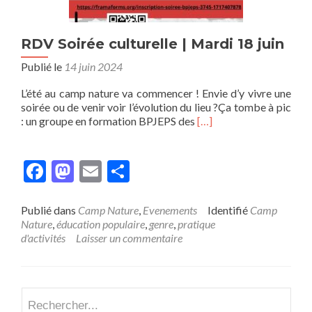
RDV Soirée culturelle | Mardi 18 juin
Publié le
14 juin 2024
L’été au camp nature va commencer ! Envie d’y vivre une
soirée ou de venir voir l’évolution du lieu ?Ça tombe à pic
En
: un groupe en formation BPJEPS des
[…]
savoir
plus
surRDV
Facebook
Mastodon
Email
Partager
Soirée
culturelle
|
Publié dans
Camp Nature
,
Evenements
Identifié
Camp
Mardi
Nature
,
éducation populaire
,
genre
,
pratique
18
d'activités
Laisser un commentaire
juin
Recherch