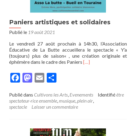
Paniers artistiques et solidaires
Publié le
19 août 2021
Le vendredi 27 août prochain à 14h30, l’Association
Éducative de La Butte accueillera le spectacle « Y’a
(toujours) plus de saison« , une création originale et
En
éphémère dans le cadre des Paniers
[…]
savoir
plus
Facebook
Mastodon
Email
Partager
surPaniers
artistiques
et
Publié dans
Cultivons les Arts
,
Evenements
Identifié
être
solidaires
spectateur·rice ensemble
,
musique
,
plein air
,
spectacle
Laisser un commentaire