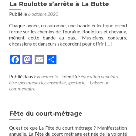
La Roulotte s’arrête à La Butte
Publié le
6 octobre 2020
Chaque année, en automne, une bande éclectique prend
forme sur les chemins de Touraine. Roulottes et chevaux,
mènent cette bande au pas… Musiciens, conteurs,
En
circassiens et danseurs s’accordent pour offrir
[…]
savoir
plus
Facebook
Mastodon
Email
Partager
surLa
Roulotte
s’arrête
Publié dans
Evenements
Identifié
éducation populaire
,
à
être spectateur·rice ensemble
,
spectacle
Laisser un
La
commentaire
Butte
Fête du court-métrage
Qu’est ce que La Fête du court métrage ? Manifestation
annuelle, La Fête du court métrage est née de la volonté