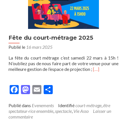
Fête du court-métrage 2025
Publié le
16 mars 2025
La fête du court métrage c’est samedi 22 mars à 15h !
N’oubliez pas de nous faire part de votre venue pour une
En
meilleure gestion de l’espace de projection ;
[…]
savoir
plus
surFête
Facebook
Mastodon
Email
Partager
du
court-
métrage
Publié dans
Evenements
Identifié
court-métrage
,
être
2025
spectateur·rice ensemble
,
spectacle
,
Vie Asso
Laisser un
commentaire