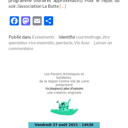
programme (horaires approximatifs) Pour le repas du
En
soir, l’association La Butte
[…]
savoir
plus
Facebook
Mastodon
Email
Partager
surFête
Nationale
du
Publié dans
Evenements
Identifié
courtmétrage
,
être
court-
spectateur·rice ensemble
,
spectacle
,
Vie Asso
Laisser un
métrage
commentaire
2024