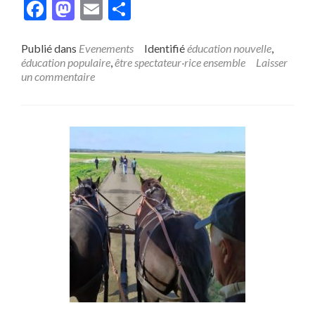
Facebook
Mastodon
Email
Partager
surFestival
International
du
Publié dans
Evenements
Identifié
éducation nouvelle
,
Film
éducation populaire
,
être spectateur·rice ensemble
Laisser
d’Éducation
un commentaire