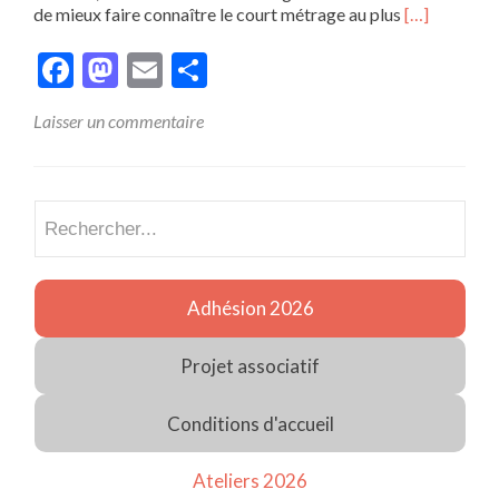
En
de mieux faire connaître le court métrage au plus
[…]
savoir
plus
Facebook
Mastodon
Email
Partager
surFête
du
Laisser un commentaire
court-
métrage
Recherch
Adhésion 2026
Projet associatif
Conditions d'accueil
Ateliers 2026