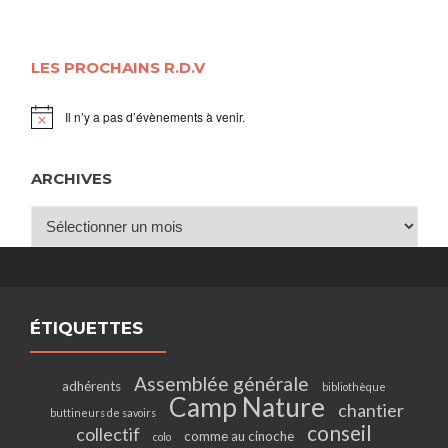
LES PROCHAINS R.D.V
Il n’y a pas d’évènements à venir.
Notice
ARCHIVES
Archives
ÉTIQUETTES
Assemblée générale
adhérents
bibliothèque
Camp Nature
chantier
buttineurs de savoirs
conseil
collectif
comme au cinoche
colo