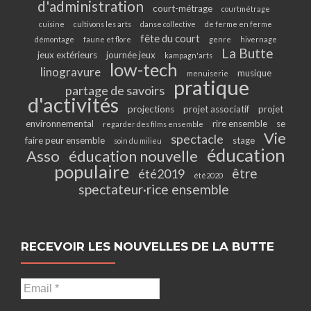
d'administration
court-métrage
courtmétrage
cuisine
cultivons les arts
danse collective
de ferme en ferme
fête du court
démontage
faune et flore
genre
hivernage
La Butte
jeux extérieurs
journée jeux
kampagn'arts
low-tech
linogravure
musique
menuiserie
pratique
partage de savoirs
d'activités
projections
projet associatif
projet
environnemental
rire ensemble
se
regarder des films ensemble
Vie
spectacle
faire peur ensemble
stage
soin du milieu
éducation
Asso
éducation nouvelle
populaire
être
été2019
été2020
spectateur·rice ensemble
RECEVOIR LES NOUVELLES DE LA BUTTE