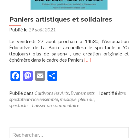
Paniers artistiques et solidaires
Publié le
19 août 2021
Le vendredi 27 août prochain à 14h30, l’Association
Éducative de La Butte accueillera le spectacle « Y’a
(toujours) plus de saison« , une création originale et
En
éphémère dans le cadre des Paniers
[…]
savoir
plus
Facebook
Mastodon
Email
Partager
surPaniers
artistiques
et
Publié dans
Cultivons les Arts
,
Evenements
Identifié
être
solidaires
spectateur·rice ensemble
,
musique
,
plein air
,
spectacle
Laisser un commentaire
Recherch