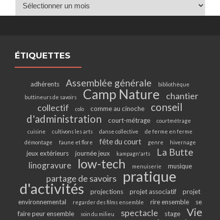
Archives
ÉTIQUETTES
Assemblée générale
adhérents
bibliothèque
Camp Nature
chantier
buttineurs de savoirs
conseil
collectif
comme au cinoche
colo
d'administration
court-métrage
courtmétrage
cuisine
cultivons les arts
danse collective
de ferme en ferme
fête du court
démontage
faune et flore
genre
hivernage
La Butte
jeux extérieurs
journée jeux
kampagn'arts
low-tech
linogravure
musique
menuiserie
pratique
partage de savoirs
d'activités
projections
projet associatif
projet
environnemental
rire ensemble
se
regarder des films ensemble
Vie
spectacle
faire peur ensemble
stage
soin du milieu