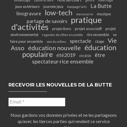
démontage
faune et flore
genre
hivernage
La Butte
jeux extérieurs
journée jeux
kampagn'arts
low-tech
linogravure
musique
menuiserie
pratique
partage de savoirs
d'activités
projections
projet associatif
projet
environnemental
rire ensemble
se
regarder des films ensemble
Vie
spectacle
faire peur ensemble
stage
soin du milieu
éducation
Asso
éducation nouvelle
populaire
être
été2019
été2020
spectateur·rice ensemble
RECEVOIR LES NOUVELLES DE LA BUTTE
Nous gardons vos données privées et ne les partageons
qu’avec les tierces parties qui rendent ce service