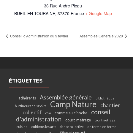
36 Rue Andre Piegu
BUEIL EN TOURAINE
,
37370
France
+ Google Map
Conseil d’Administration du 9 février
Assemblée Générale 2020
ÉTIQUETTES
Assemblée générale
adhérents
bibliothèque
Camp Nature
chantier
buttineurs de savoirs
conseil
collectif
comme au cinoche
colo
d'administration
court-métrage
courtmétrage
cuisine
cultivons les arts
danse collective
de ferme en ferme
fête du court