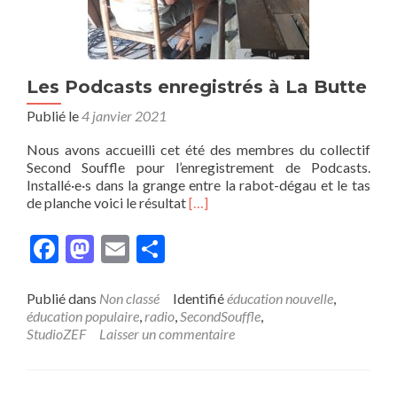
Les Podcasts enregistrés à La Butte
Publié le
4 janvier 2021
Nous avons accueilli cet été des membres du collectif
Second Souffle pour l’enregistrement de Podcasts.
Installé·e·s dans la grange entre la rabot-dégau et le tas
En
de planche voici le résultat
[…]
savoir
plus
Facebook
Mastodon
Email
Partager
surLes
Podcasts
enregistrés
Publié dans
Non classé
Identifié
éducation nouvelle
,
à
éducation populaire
,
radio
,
SecondSouffle
,
La
StudioZEF
Laisser un commentaire
Butte