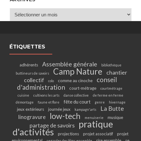
Archives
ÉTIQUETTES
Assemblée générale
adhérents
bibliothèque
Camp Nature
chantier
buttineurs de savoirs
conseil
collectif
comme au cinoche
colo
d'administration
court-métrage
courtmétrage
cuisine
cultivons les arts
danse collective
de ferme en ferme
fête du court
démontage
faune et flore
genre
hivernage
La Butte
jeux extérieurs
journée jeux
kampagn'arts
low-tech
linogravure
musique
menuiserie
pratique
partage de savoirs
d'activités
projections
projet associatif
projet
environnemental
rire ensemble
se
regarder des films ensemble