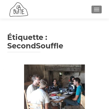
AFFICH
Étiquette :
SecondSouffle