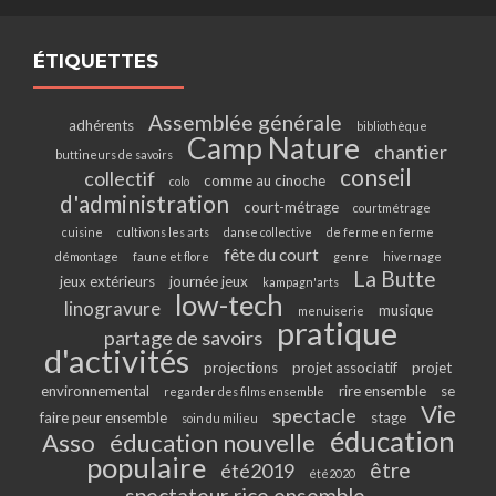
ÉTIQUETTES
Assemblée générale
adhérents
bibliothèque
Camp Nature
chantier
buttineurs de savoirs
conseil
collectif
comme au cinoche
colo
d'administration
court-métrage
courtmétrage
cuisine
cultivons les arts
danse collective
de ferme en ferme
fête du court
démontage
faune et flore
genre
hivernage
La Butte
jeux extérieurs
journée jeux
kampagn'arts
low-tech
linogravure
musique
menuiserie
pratique
partage de savoirs
d'activités
projections
projet associatif
projet
environnemental
rire ensemble
se
regarder des films ensemble
Vie
spectacle
faire peur ensemble
stage
soin du milieu
éducation
Asso
éducation nouvelle
populaire
être
été2019
été2020
spectateur·rice ensemble