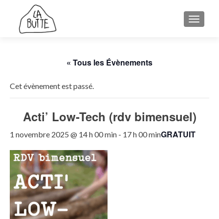
AFFICH
« Tous les Évènements
Cet évènement est passé.
Acti’ Low-Tech (rdv bimensuel)
GRATUIT
1 novembre 2025 @ 14 h 00 min
-
17 h 00 min