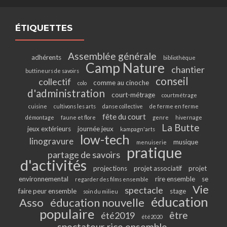
ÉTIQUETTES
Assemblée générale
adhérents
bibliothèque
Camp Nature
chantier
buttineurs de savoirs
conseil
collectif
comme au cinoche
colo
d'administration
court-métrage
courtmétrage
cuisine
cultivons les arts
danse collective
de ferme en ferme
fête du court
démontage
faune et flore
genre
hivernage
La Butte
jeux extérieurs
journée jeux
kampagn'arts
low-tech
linogravure
musique
menuiserie
pratique
partage de savoirs
d'activités
projections
projet associatif
projet
environnemental
rire ensemble
se
regarder des films ensemble
Vie
spectacle
faire peur ensemble
stage
soin du milieu
éducation
Asso
éducation nouvelle
populaire
être
été2019
été2020
spectateur·rice ensemble