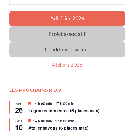
Adhésion 2026
Projet associatif
Conditions d'accueil
Ateliers 2026
LES PROCHAINS R.D.V
Mis
14 h 00 min
-
17 h 00 min
SEP
26
en
Légumes fermentés (6 places max)
avant
Mis
14 h 00 min
-
17 h 00 min
OCT
10
en
Atelier savons (6 places max)
avant