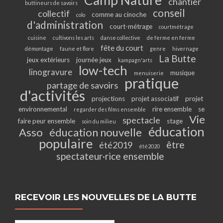
Camp Nature
chantier
buttineurs de savoirs
conseil
collectif
comme au cinoche
colo
d'administration
court-métrage
courtmétrage
cuisine
cultivons les arts
danse collective
de ferme en ferme
fête du court
démontage
faune et flore
genre
hivernage
La Butte
jeux extérieurs
journée jeux
kampagn'arts
low-tech
linogravure
musique
menuiserie
pratique
partage de savoirs
d'activités
projections
projet associatif
projet
environnemental
rire ensemble
se
regarder des films ensemble
Vie
spectacle
faire peur ensemble
stage
soin du milieu
éducation
Asso
éducation nouvelle
populaire
être
été2019
été2020
spectateur·rice ensemble
RECEVOIR LES NOUVELLES DE LA BUTTE