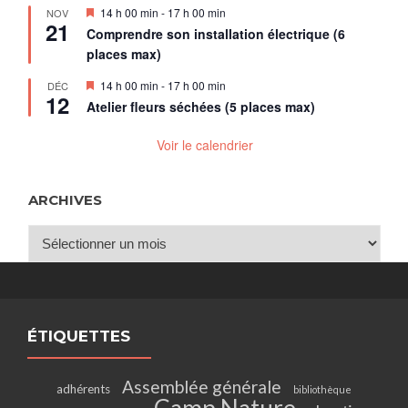
Mis
14 h 00 min
-
17 h 00 min
NOV
21
en
Comprendre son installation électrique (6
avant
places max)
Mis
14 h 00 min
-
17 h 00 min
DÉC
12
en
Atelier fleurs séchées (5 places max)
avant
Voir le calendrier
ARCHIVES
Archives
ÉTIQUETTES
Assemblée générale
adhérents
bibliothèque