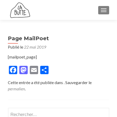
AFFICH
Page MailPoet
Publié le
22 mai 2019
[mailpoet_page]
Facebook
Mastodon
Email
Partager
Cette entrée a été publiée dans . Sauvegarder le
permalien
.
Recherch