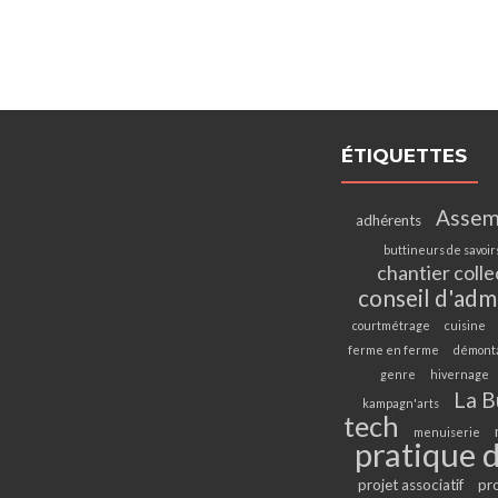
ÉTIQUETTES
Assem
adhérents
buttineurs de savoir
chantier colle
conseil d'adm
courtmétrage
cuisine
ferme en ferme
démont
genre
hivernage
La B
kampagn'arts
tech
menuiserie
pratique d
projet associatif
pr