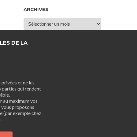
ARCHIVES
Archives
LES DE LA
privées et ne les
 parties qui rendent
ible.
er au maximum vos
s vous proposons
bre (par exemple chez
.