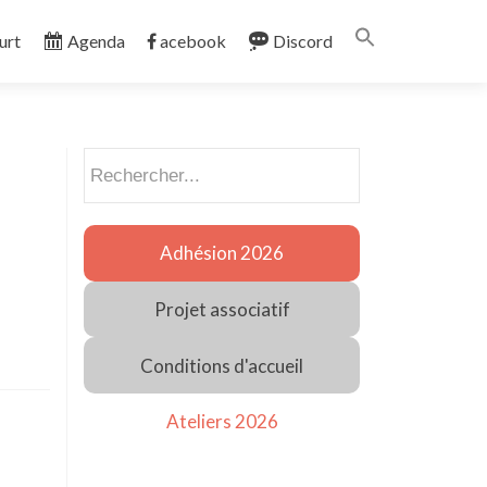
Search
urt
Agenda
acebook
Discord
for:
SEARCH BUTT
Rechercher
Adhésion 2026
Projet associatif
Conditions d'accueil
Ateliers 2026