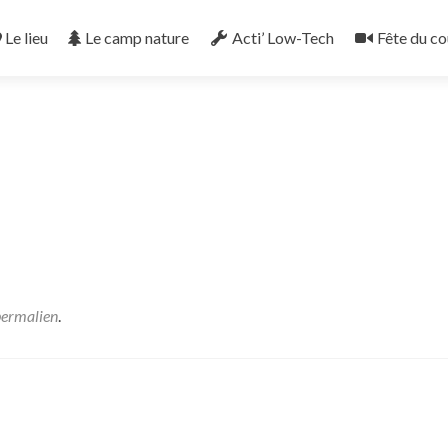
Le lieu
Le camp nature
Acti’ Low-Tech
Fête du co
permalien
.