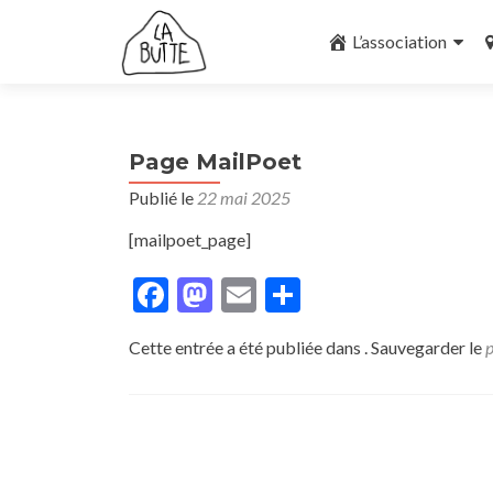
Aller
au
L’association
contenu
principal
Page MailPoet
Publié le
22 mai 2025
[mailpoet_page]
Facebook
Mastodon
Email
Partager
Cette entrée a été publiée dans . Sauvegarder le