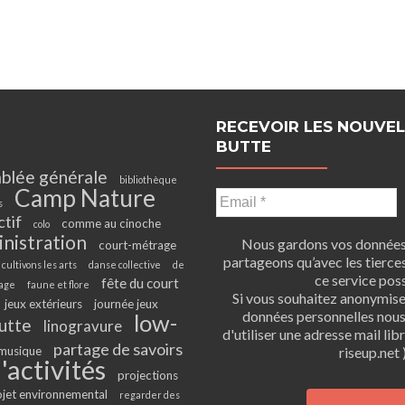
RECEVOIR LES NOUVEL
BUTTE
blée générale
bibliothèque
Camp Nature
s
ctif
comme au cinoche
colo
inistration
Nous gardons vos données 
court-métrage
partageons qu’avec les tierces
cultivons les arts
danse collective
de
ce service poss
fête du court
age
faune et flore
Si vous souhaitez anonymis
jeux extérieurs
journée jeux
données personnelles nou
low-
utte
linogravure
d'utiliser une adresse mail li
partage de savoirs
musique
riseup.net )
'activités
projections
ojet environnemental
regarder des