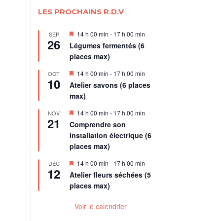
LES PROCHAINS R.D.V
Mis
14 h 00 min
-
17 h 00 min
SEP
26
en
Légumes fermentés (6
avant
places max)
Mis
14 h 00 min
-
17 h 00 min
OCT
10
en
Atelier savons (6 places
avant
max)
Mis
14 h 00 min
-
17 h 00 min
NOV
21
en
Comprendre son
avant
installation électrique (6
places max)
Mis
14 h 00 min
-
17 h 00 min
DÉC
12
en
Atelier fleurs séchées (5
avant
places max)
Voir le calendrier