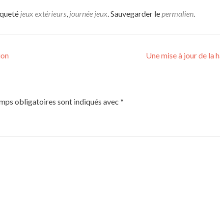
iqueté
jeux extérieurs
,
journée jeux
. Sauvegarder le
permalien
.
ion
Une mise à jour de la h
mps obligatoires sont indiqués avec
*