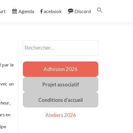
Search
urt
Agenda
acebook
Discord
for:
SEARCH BUTT
Rechercher
 par le
Adhésion 2026
avec un
Projet associatif
Conditions d'accueil
cheur
,
urs en
Ateliers 2026
uipe