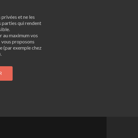
privées et ne les
 parties qui rendent
ible.
er au maximum vos
s vous proposons
bre (par exemple chez
.