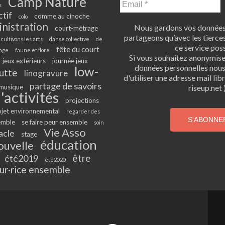
Camp Nature
s
ctif
comme au cinoche
colo
inistration
Nous gardons vos données 
court-métrage
partageons qu’avec les tierces
cultivons les arts
danse collective
de
ce service poss
fête du court
age
faune et flore
Si vous souhaitez anonymis
jeux extérieurs
journée jeux
données personnelles nou
low-
utte
linogravure
d'utiliser une adresse mail li
partage de savoirs
musique
riseup.net )
'activités
projections
ojet environnemental
regarder des
emble
se faire peur ensemble
soin
Vie Asso
acle
stage
éducation
ouvelle
être
été2019
été2020
ur·rice ensemble