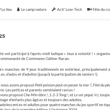
Le lieu
Le camp nature
Acti’ Low-Tech
Fête du co
25
ont participé à l’après-midi ludique « Jeux à volonté ! » organisé
a Communauté de Communes Gâtine-Racan.
urs manches de 9 jeux traditionnels en extérieur, principalement 
s, d’ados et d’adultes (jusqu’à la participation de seniors !).
0, nous avons proposé
Petit poisson peut-on passer la mer ?
,
Filet du pê
rie
. Les petit.es et parents semblaient ravi.es !
 avons proposé
Che-Min-libre !
,
1-2-3 Tong !
, et
Le ver piqué
. Ici, toujo
tage d’enfants plus âgé.es et toujours des adultes.
 adolescent.es et adultes pour quatre manches du jeu sportif en éq
cès lors de la première édition à l’automne 2024.