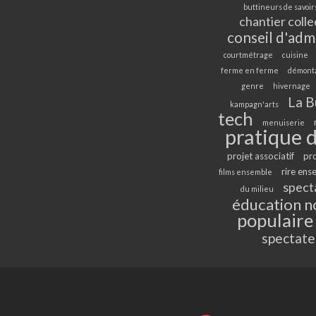
buttineurs de savoir
chantier colle
conseil d'adm
courtmétrage
cuisine
ferme en ferme
démont
genre
hivernage
La B
kampagn'arts
tech
menuiserie
pratique d
projet associatif
pr
rire ens
films ensemble
spect
du milieu
éducation n
populaire
spectate