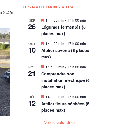
LES PROCHAINS R.D.V
en 2026
Mis
14 h 00 min
-
17 h 00 min
SEP
26
en
Légumes fermentés (6
avant
places max)
Mis
14 h 00 min
-
17 h 00 min
OCT
10
en
Atelier savons (6 places
avant
max)
Mis
14 h 00 min
-
17 h 00 min
NOV
21
en
Comprendre son
avant
installation électrique (6
places max)
Mis
14 h 00 min
-
17 h 00 min
DÉC
12
en
Atelier fleurs séchées (5
avant
places max)
Voir le calendrier