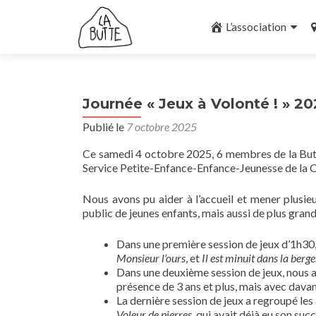
Aller
au
L’association
contenu
principal
Journée « Jeux à Volonté ! » 20
Publié le
7 octobre 2025
Ce samedi 4 octobre 2025, 6 membres de la Butte 
Service Petite-Enfance-Enfance-Jeunesse de l
Nous avons pu aider à l’accueil et mener plusie
public de jeunes enfants, mais aussi de plus grand.e
Dans une première session de jeux d’1h3
Monsieur l’ours
, et
Il est minuit dans la berge
Dans une deuxième session de jeux, nous
présence de 3 ans et plus, mais avec davan
La dernière session de jeux a regroupé les
Voleur de pierres
, qui avait déjà eu son suc