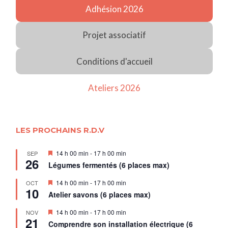
Adhésion 2026
Projet associatif
Conditions d'accueil
Ateliers 2026
LES PROCHAINS R.D.V
Mis
14 h 00 min
-
17 h 00 min
SEP
26
en
Légumes fermentés (6 places max)
avant
Mis
14 h 00 min
-
17 h 00 min
OCT
10
en
Atelier savons (6 places max)
avant
Mis
14 h 00 min
-
17 h 00 min
NOV
21
en
Comprendre son installation électrique (6
avant