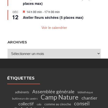
places max)
Mis
14 h 00 min
-
17 h 00 min
DÉC
12
en
Atelier fleurs séchées (5 places max)
avant
Voir le calendrier
ARCHIVES
Archives
ÉTIQUETTES
Assemblée générale
adhérents
bibliothèque
Camp Nature
chantier
buttineurs de savoirs
conseil
collectif
comme au cinoche
colo