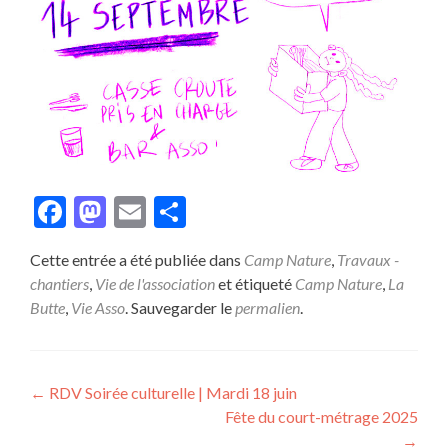
Facebook
Mastodon
Email
Partager
Cette entrée a été publiée dans
Camp Nature
,
Travaux -
chantiers
,
Vie de l'association
et étiqueté
Camp Nature
,
La
Butte
,
Vie Asso
. Sauvegarder le
permalien
.
Navigation
←
RDV Soirée culturelle | Mardi 18 juin
Fête du court-métrage 2025
de
→