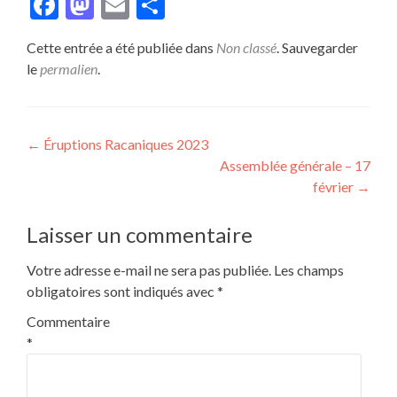
Facebook
Mastodon
Email
Partager
Cette entrée a été publiée dans
Non classé
. Sauvegarder
le
permalien
.
Navigation
←
Éruptions Racaniques 2023
Assemblée générale – 17
de
février
→
l’article
Laisser un commentaire
Votre adresse e-mail ne sera pas publiée.
Les champs
obligatoires sont indiqués avec
*
Commentaire
*