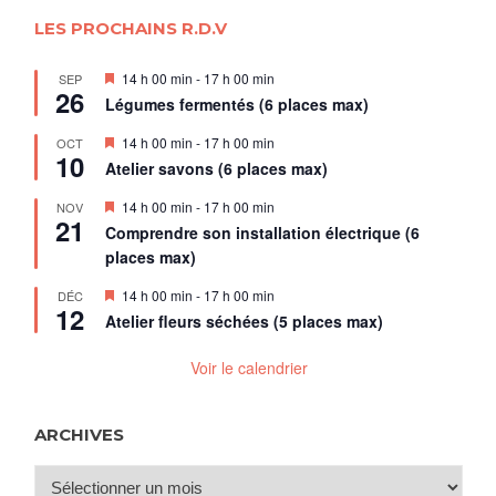
LES PROCHAINS R.D.V
Mis
14 h 00 min
-
17 h 00 min
SEP
26
en
Légumes fermentés (6 places max)
avant
Mis
14 h 00 min
-
17 h 00 min
OCT
10
en
Atelier savons (6 places max)
avant
Mis
14 h 00 min
-
17 h 00 min
NOV
21
en
Comprendre son installation électrique (6
avant
places max)
Mis
14 h 00 min
-
17 h 00 min
DÉC
12
en
Atelier fleurs séchées (5 places max)
avant
Voir le calendrier
ARCHIVES
Archives