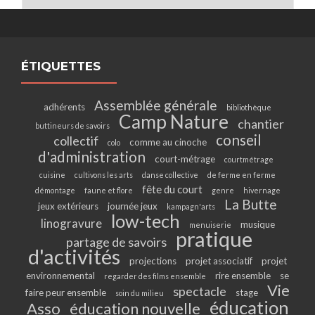
ÉTIQUETTES
Assemblée générale
adhérents
bibliothèque
Camp Nature
chantier
buttineurs de savoirs
conseil
collectif
comme au cinoche
colo
d'administration
court-métrage
courtmétrage
cuisine
cultivons les arts
danse collective
de ferme en ferme
fête du court
démontage
faune et flore
genre
hivernage
La Butte
jeux extérieurs
journée jeux
kampagn'arts
low-tech
linogravure
musique
menuiserie
pratique
partage de savoirs
d'activités
projections
projet associatif
projet
environnemental
rire ensemble
se
regarder des films ensemble
Vie
spectacle
faire peur ensemble
stage
soin du milieu
éducation
Asso
éducation nouvelle