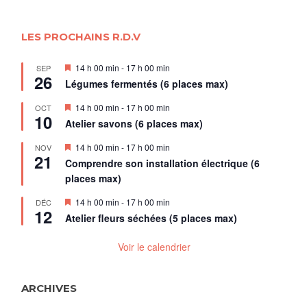
LES PROCHAINS R.D.V
Mis
14 h 00 min
-
17 h 00 min
SEP
26
en
Légumes fermentés (6 places max)
avant
Mis
14 h 00 min
-
17 h 00 min
OCT
10
en
Atelier savons (6 places max)
avant
Mis
14 h 00 min
-
17 h 00 min
NOV
21
en
Comprendre son installation électrique (6
avant
places max)
Mis
14 h 00 min
-
17 h 00 min
DÉC
12
en
Atelier fleurs séchées (5 places max)
avant
Voir le calendrier
ARCHIVES