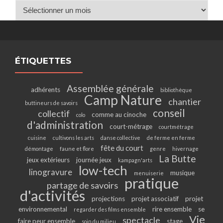
Archives
ÉTIQUETTES
Assemblée générale
adhérents
bibliothèque
Camp Nature
chantier
buttineurs de savoirs
conseil
collectif
comme au cinoche
colo
d'administration
court-métrage
courtmétrage
cuisine
cultivons les arts
danse collective
de ferme en ferme
fête du court
démontage
faune et flore
genre
hivernage
La Butte
jeux extérieurs
journée jeux
kampagn'arts
low-tech
linogravure
musique
menuiserie
pratique
partage de savoirs
d'activités
projections
projet associatif
projet
environnemental
rire ensemble
se
regarder des films ensemble
Vie
spectacle
faire peur ensemble
stage
soin du milieu