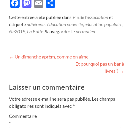
Facebook
Mastodon
Email
Partager
Cette entrée a été publiée dans
Vie de l'association
et
étiqueté
adhérents
,
éducation nouvelle
,
éducation populaire
,
été2019
,
La Butte
. Sauvegarder le
permalien
.
Navigation
←
Un dimanche aprèm, comme on aime
Et pourquoi pas un bar à
de
livres ?
→
l’article
Laisser un commentaire
Votre adresse e-mail ne sera pas publiée.
Les champs
obligatoires sont indiqués avec
*
Commentaire
*