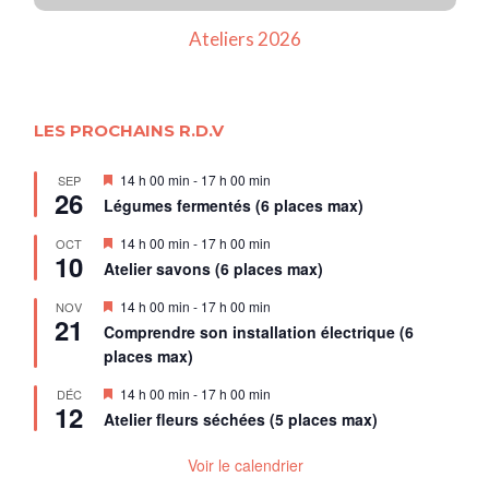
Ateliers 2026
LES PROCHAINS R.D.V
Mis
14 h 00 min
-
17 h 00 min
SEP
26
en
Légumes fermentés (6 places max)
avant
Mis
14 h 00 min
-
17 h 00 min
OCT
10
en
Atelier savons (6 places max)
avant
Mis
14 h 00 min
-
17 h 00 min
NOV
21
en
Comprendre son installation électrique (6
avant
places max)
Mis
14 h 00 min
-
17 h 00 min
DÉC
12
en
Atelier fleurs séchées (5 places max)
avant
Voir le calendrier