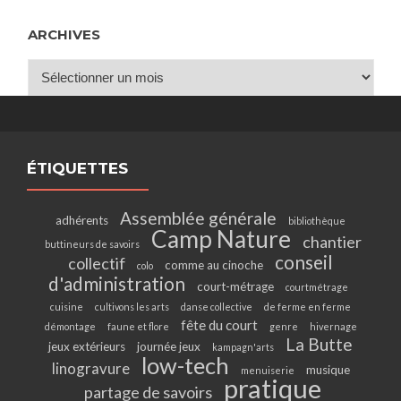
ARCHIVES
Archives
ÉTIQUETTES
Assemblée générale
adhérents
bibliothèque
Camp Nature
chantier
buttineurs de savoirs
conseil
collectif
comme au cinoche
colo
d'administration
court-métrage
courtmétrage
cuisine
cultivons les arts
danse collective
de ferme en ferme
fête du court
démontage
faune et flore
genre
hivernage
La Butte
jeux extérieurs
journée jeux
kampagn'arts
low-tech
linogravure
musique
menuiserie
pratique
partage de savoirs