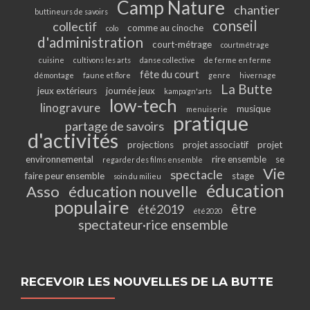
Camp Nature
chantier
buttineurs de savoirs
conseil
collectif
comme au cinoche
colo
d'administration
court-métrage
courtmétrage
cuisine
cultivons les arts
danse collective
de ferme en ferme
fête du court
démontage
faune et flore
genre
hivernage
La Butte
jeux extérieurs
journée jeux
kampagn'arts
low-tech
linogravure
musique
menuiserie
pratique
partage de savoirs
d'activités
projections
projet associatif
projet
environnemental
rire ensemble
se
regarder des films ensemble
Vie
spectacle
faire peur ensemble
stage
soin du milieu
éducation
Asso
éducation nouvelle
populaire
être
été2019
été2020
spectateur·rice ensemble
RECEVOIR LES NOUVELLES DE LA BUTTE