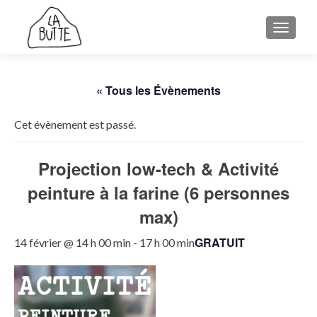
AFFICH
« Tous les Évènements
Cet évènement est passé.
Projection low-tech & Activité
peinture à la farine (6 personnes
max)
GRATUIT
14 février @ 14 h 00 min
-
17 h 00 min