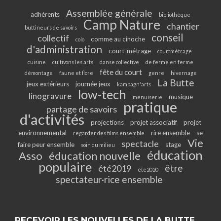
Assemblée générale
adhérents
bibliothèque
Camp Nature
chantier
buttineurs de savoirs
conseil
collectif
comme au cinoche
colo
d'administration
court-métrage
courtmétrage
cuisine
cultivons les arts
danse collective
de ferme en ferme
fête du court
démontage
faune et flore
genre
hivernage
La Butte
jeux extérieurs
journée jeux
kampagn'arts
low-tech
linogravure
musique
menuiserie
pratique
partage de savoirs
d'activités
projections
projet associatif
projet
environnemental
rire ensemble
se
regarder des films ensemble
Vie
spectacle
faire peur ensemble
stage
soin du milieu
éducation
Asso
éducation nouvelle
populaire
être
été2019
été2020
spectateur·rice ensemble
RECEVOIR LES NOUVELLES DE LA BUTTE