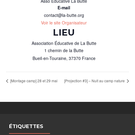
Asso Éducative La Butte
E-mail
contact@la-butte.org
Voir le site Organisateur
LIEU
Association Éducative de La Butte
1 chemin de la Butte
Bueil-en-Touraine
,
37370
France
[Montage camp] 28 et 29 mai
[Projection #3] – Nuit au camp nature
ÉTIQUETTES