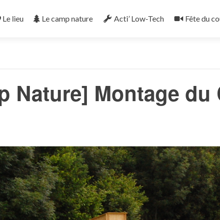
Le lieu
Le camp nature
Acti’ Low-Tech
Fête du co
« Tous les Évènements
p Nature] Montage du