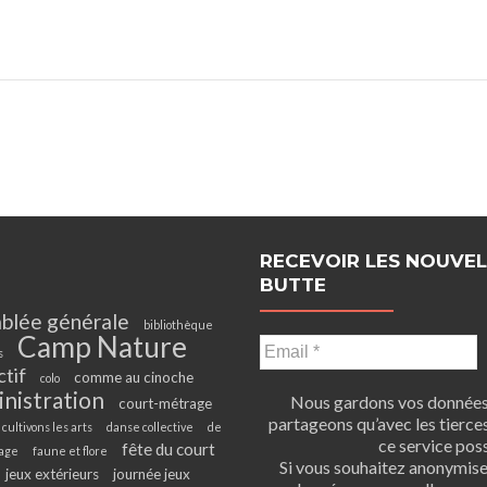
RECEVOIR LES NOUVEL
BUTTE
blée générale
bibliothèque
Camp Nature
s
ctif
comme au cinoche
colo
inistration
Nous gardons vos données 
court-métrage
partageons qu’avec les tierces
cultivons les arts
danse collective
de
ce service poss
fête du court
age
faune et flore
Si vous souhaitez anonymis
jeux extérieurs
journée jeux