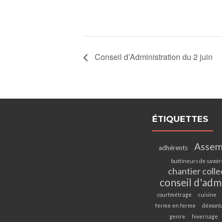
Conseil d’Administration du 2 juin
ÉTIQUETTES
Assem
adhérents
buttineurs de savoir
chantier colle
conseil d'adm
courtmétrage
cuisine
ferme en ferme
démont
genre
hivernage