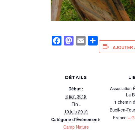
Facebook
Mastodon
Email
Partager
AJOUTER 
DÉTAILS
LI
Association 
Début :
La B
8 juin 2019
1 chemin d
Fin :
Bueil-en-Tou
10 juin 2019
France
+ G
Catégorie d’Évènement:
Camp Nature