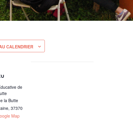
AU CALENDRIER
EU
Éducative de
utte
e la Butte
raine
,
37370
oogle Map