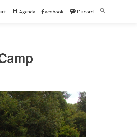
Search
urt
Agenda
acebook
Discord
for:
SEARCH BUTT
 Camp