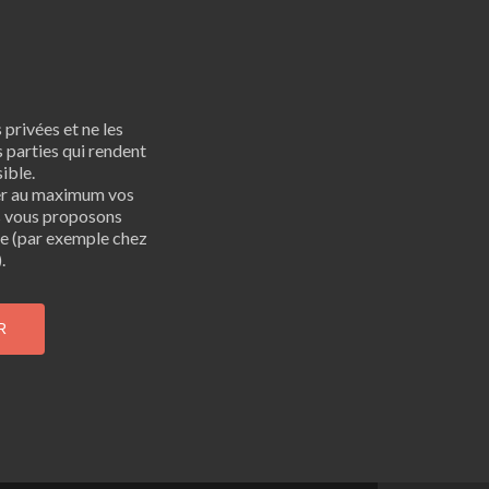
privées et ne les
 parties qui rendent
ible.
er au maximum vos
s vous proposons
bre (par exemple chez
.