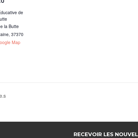
EU
Éducative de
utte
e la Butte
raine
,
37370
oogle Map
e.s
RECEVOIR LES NOUVEL