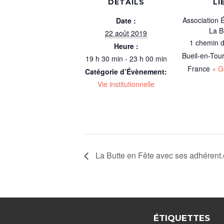
DÉTAILS
LI
Association 
Date :
La B
22 août 2019
1 chemin d
Heure :
Bueil-en-Tou
19 h 30 min - 23 h 00 min
France
+ G
Catégorie d’Évènement:
Vie institutionnelle
La Butte en Fête avec ses adhérent.
ÉTIQUETTES