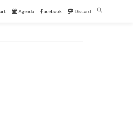
Search
urt
Agenda
acebook
Discord
for:
SEARCH BUTT