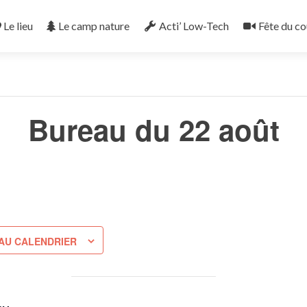
Le lieu
Le camp nature
Acti’ Low-Tech
Fête du co
« Tous les Évènements
Bureau du 22 août
AU CALENDRIER