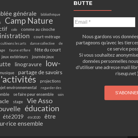
BUTTE
blée générale
bibliothèque
Camp Nature
s
ctif
comme au cinoche
colo
inistration
Nous gardons vos données 
court-métrage
partageons qu’avec les tierces
cultivons les arts
danse collective
de
ce service poss
fête du court
age
faune et flore
Si vous souhaitez anonymis
jeux extérieurs
journée jeux
données personnelles nou
low-
utte
linogravure
d'utiliser une adresse mail li
partage de savoirs
musique
riseup.net )
'activités
projections
ojet environnemental
regarder des
emble
se faire peur ensemble
soin
Vie Asso
acle
stage
éducation
ouvelle
être
été2019
été2020
ur·rice ensemble