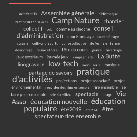
Assemblée générale
adhérents
bibliothèque
Camp Nature
chantier
buttineurs de savoirs
conseil
collectif
comme au cinoche
colo
d'administration
court-métrage
courtmétrage
cuisine
cultivons les arts
danse collective
de ferme en ferme
fête du court
démontage
faune et flore
genre
hivernage
La Butte
jeux extérieurs
journée jeux
kampagn'arts
low-tech
linogravure
musique
menuiserie
pratique
partage de savoirs
d'activités
projections
projet associatif
projet
environnemental
rire ensemble
se
regarder des films ensemble
Vie
spectacle
faire peur ensemble
stage
soin du milieu
éducation
Asso
éducation nouvelle
populaire
être
été2019
été2020
spectateur·rice ensemble