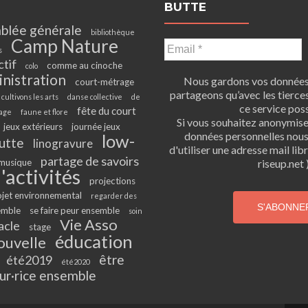
BUTTE
blée générale
bibliothèque
Camp Nature
s
ctif
comme au cinoche
colo
inistration
Nous gardons vos données 
court-métrage
partageons qu’avec les tierces
cultivons les arts
danse collective
de
ce service poss
fête du court
age
faune et flore
Si vous souhaitez anonymis
jeux extérieurs
journée jeux
données personnelles nou
low-
utte
linogravure
d'utiliser une adresse mail li
partage de savoirs
musique
riseup.net )
'activités
projections
ojet environnemental
regarder des
emble
se faire peur ensemble
soin
Vie Asso
acle
stage
éducation
ouvelle
être
été2019
été2020
ur·rice ensemble