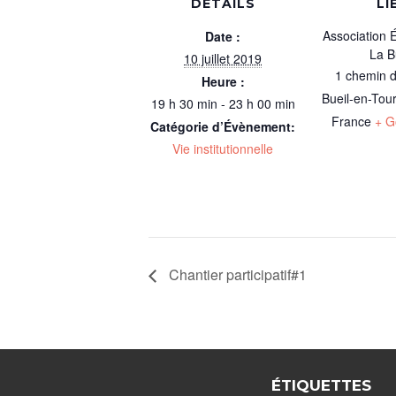
DÉTAILS
LI
Association 
Date :
La B
10 juillet 2019
1 chemin d
Heure :
Bueil-en-Tou
19 h 30 min - 23 h 00 min
France
+ G
Catégorie d’Évènement:
Vie institutionnelle
Chantier participatif#1
ÉTIQUETTES