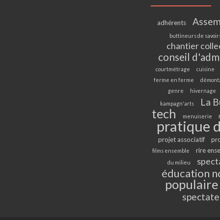
Assem
adhérents
buttineurs de savoir
chantier colle
conseil d'adm
courtmétrage
cuisine
ferme en ferme
démont
genre
hivernage
La B
kampagn'arts
tech
menuiserie
pratique d
projet associatif
pr
rire ens
films ensemble
spect
du milieu
éducation n
populaire
spectate