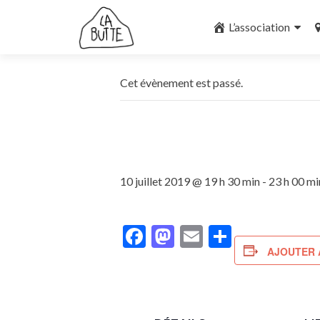
Aller
au
L’association
contenu
principal
Cet évènement est passé.
10 juillet 2019 @ 19 h 30 min
-
23 h 00 mi
Facebook
Mastodon
Email
Partager
AJOUTER 