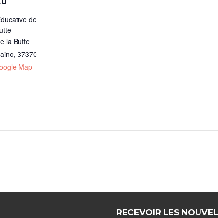
EU
Éducative de
utte
e la Butte
raine
,
37370
oogle Map
RECEVOIR LES NOUVEL