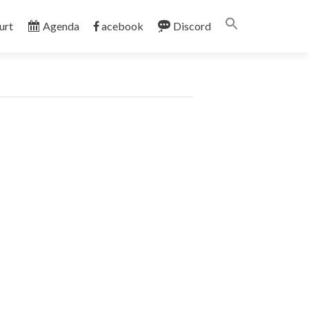
Search
urt
Agenda
acebook
Discord
for:
SEARCH BUTT