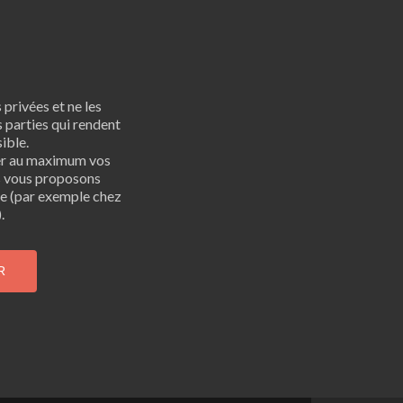
privées et ne les
 parties qui rendent
ible.
er au maximum vos
s vous proposons
bre (par exemple chez
.