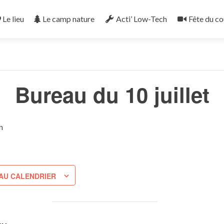
Le lieu
Le camp nature
Acti’ Low-Tech
Fête du co
« Tous les Évènements
Bureau du 10 juillet
n
AU CALENDRIER