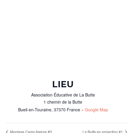
LIEU
Association Éducative de La Butte
1 chemin de la Butte
Bueil-en-Touraine
,
37370
France
+ Google Map
Montage Camp Nature #3
La Butte en projection #1