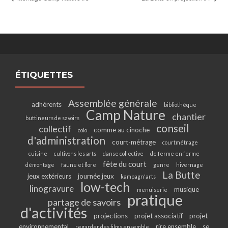
ÉTIQUETTES
Assemblée générale
adhérents
bibliothèque
Camp Nature
chantier
buttineurs de savoirs
conseil
collectif
comme au cinoche
colo
d'administration
court-métrage
courtmétrage
cuisine
cultivons les arts
danse collective
de ferme en ferme
fête du court
démontage
faune et flore
genre
hivernage
La Butte
jeux extérieurs
journée jeux
kampagn'arts
low-tech
linogravure
musique
menuiserie
pratique
partage de savoirs
d'activités
projections
projet associatif
projet
environnemental
rire ensemble
se
regarder des films ensemble