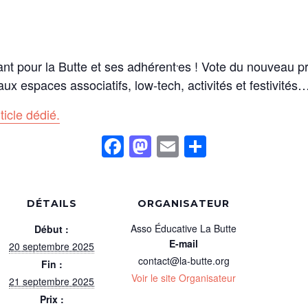
nt pour la Butte et ses adhérent⸱es ! Vote du nouveau p
x espaces associatifs, low-tech, activités et festivités
ticle dédié.
Facebook
Mastodon
Email
Partager
DÉTAILS
ORGANISATEUR
Asso Éducative La Butte
Début :
E-mail
20 septembre 2025
contact@la-butte.org
Fin :
Voir le site Organisateur
21 septembre 2025
Prix :