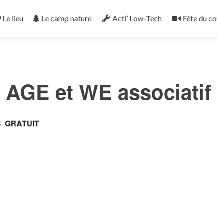
Le lieu
Le camp nature
Acti’ Low-Tech
Fête du co
« Tous les Évènements
AGE et WE associatif
GRATUIT
5