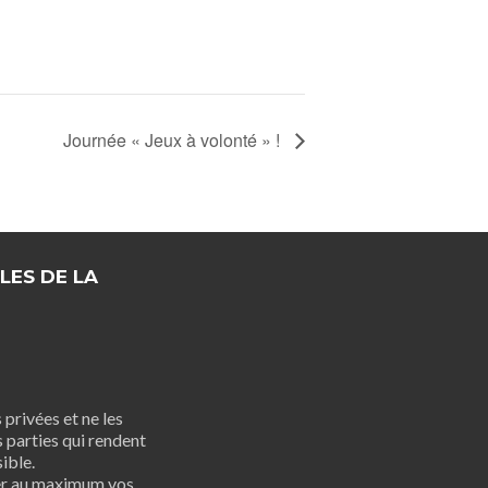
Journée « Jeux à volonté » !
LES DE LA
privées et ne les
 parties qui rendent
ible.
er au maximum vos