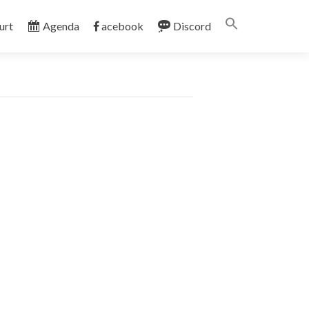
Search
urt
Agenda
acebook
Discord
for:
SEARCH BUTT