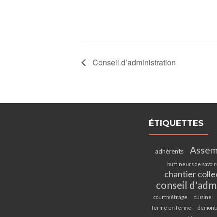
Conseil d’administration
ÉTIQUETTES
Assem
adhérents
buttineurs de savoir
chantier colle
conseil d'adm
courtmétrage
cuisine
ferme en ferme
démont