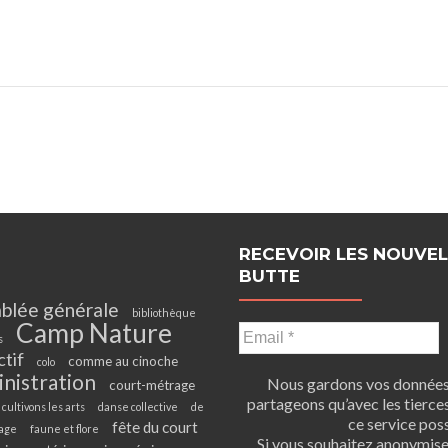
RECEVOIR LES NOUVEL
BUTTE
blée générale
bibliothèque
Camp Nature
s
ctif
comme au cinoche
colo
inistration
Nous gardons vos données 
court-métrage
partageons qu’avec les tierces
cultivons les arts
danse collective
de
ce service poss
fête du court
age
faune et flore
Si vous souhaitez anonymis