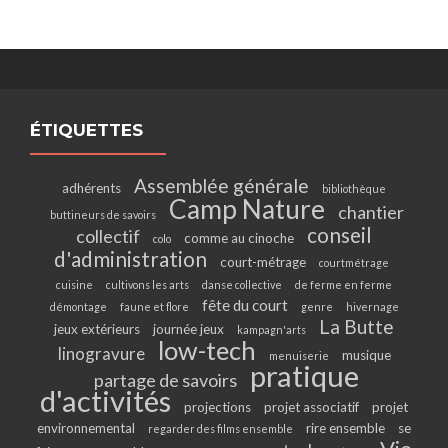
ÉTIQUETTES
Assemblée générale
adhérents
bibliothèque
Camp Nature
chantier
buttineurs de savoirs
conseil
collectif
comme au cinoche
colo
d'administration
court-métrage
courtmétrage
cuisine
cultivons les arts
danse collective
de ferme en ferme
fête du court
démontage
faune et flore
genre
hivernage
La Butte
jeux extérieurs
journée jeux
kampagn'arts
low-tech
linogravure
musique
menuiserie
pratique
partage de savoirs
d'activités
projections
projet associatif
projet
environnemental
rire ensemble
se
regarder des films ensemble