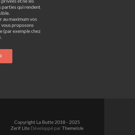
privées et ne les
 parties qui rendent
ible.
er au maximum vos
s vous proposons
bre (par exemple chez
.
Copyright La Butte 2018 - 2025
Zerif Lite
Développé par
ThemeIsle