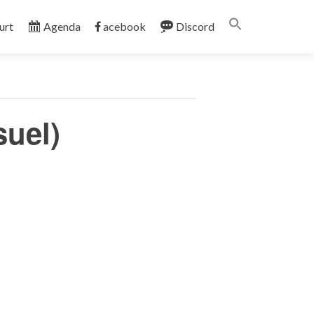
Search
urt
Agenda
acebook
Discord
for:
SEARCH BUTT
suel)