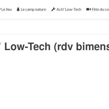
Le lieu
Le camp nature
Acti’ Low-Tech
Fête du co
« Tous les Évènements
’ Low-Tech (rdv bimen