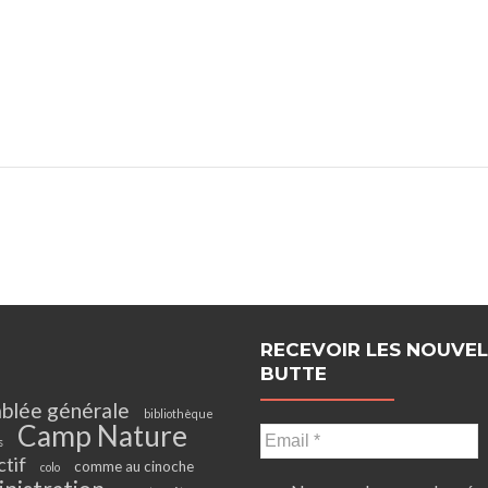
RECEVOIR LES NOUVEL
BUTTE
blée générale
bibliothèque
Camp Nature
s
ctif
comme au cinoche
colo