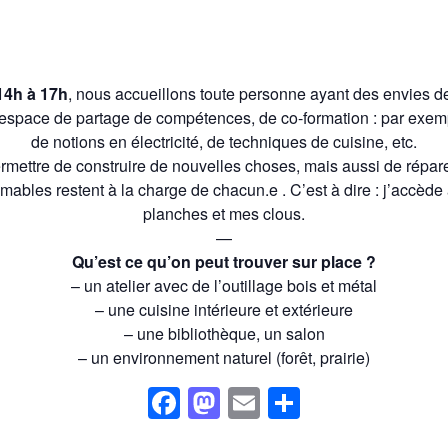
14h à 17h
, nous accueillons toute personne ayant des envies de
espace de partage de compétences, de co-formation : par exempl
de
notion
s
en électricité,
de
technique
s
de cuisine,
etc.
ermettre de construire de nouvelles choses, mais aussi de répar
mmables restent à la charge de chacun.e . C’est à dire : j’accè
planches et mes clous.
—
Qu’est ce qu’on peut trouver sur place ?
– un atelier avec de l’outillage bois et métal
– une cuisine intérieure et extérieure
– une bibliothèque, un salon
– un environnement naturel (forêt, prairie)
Facebook
Mastodon
Email
Partager