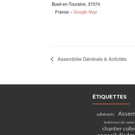
Bueil-en-Touraine
,
37370
France
+ Google Map
Assemblée Générale & Activités
ÉTIQUETTES
Assem
adhérents
buttineurs de savoir
chantier colle