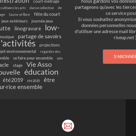
inistration
Nous gardons vos données 
court-métrage
partageons qu’avec les tierces
cultivons les arts
danse collective
de
ce service poss
fête du court
age
faune et flore
Si vous souhaitez anonymis
jeux extérieurs
journée jeux
données personnelles nou
low-
utte
linogravure
d'utiliser une adresse mail li
partage de savoirs
musique
riseup.net )
'activités
projections
ojet environnemental
regarder des
emble
se faire peur ensemble
soin
Vie Asso
acle
stage
éducation
ouvelle
être
été2019
été2020
ur·rice ensemble