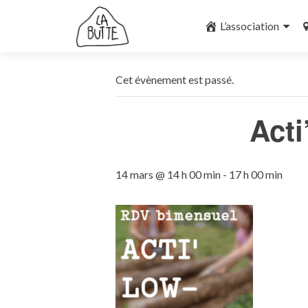
Aller
au
L’association
contenu
principal
Cet évènement est passé.
Acti
14 mars @ 14 h 00 min
-
17 h 00 min