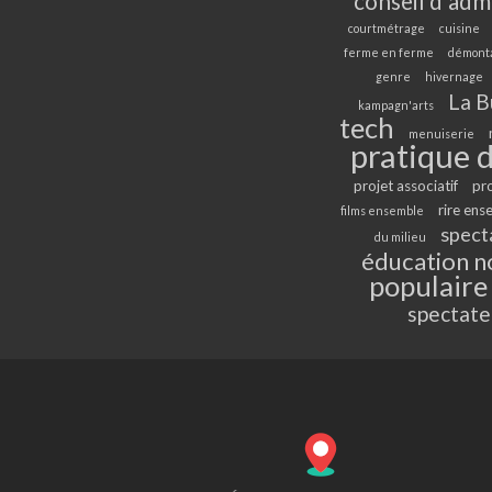
conseil d'adm
courtmétrage
cuisine
ferme en ferme
démont
genre
hivernage
La B
kampagn'arts
tech
menuiserie
pratique d
projet associatif
pr
rire ens
films ensemble
spect
du milieu
éducation n
populaire
spectate