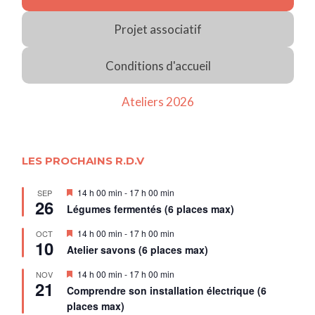
Projet associatif
Conditions d'accueil
Ateliers 2026
LES PROCHAINS R.D.V
Mis
14 h 00 min
-
17 h 00 min
SEP
26
en
Légumes fermentés (6 places max)
avant
Mis
14 h 00 min
-
17 h 00 min
OCT
10
en
Atelier savons (6 places max)
avant
Mis
14 h 00 min
-
17 h 00 min
NOV
21
en
Comprendre son installation électrique (6
avant
places max)