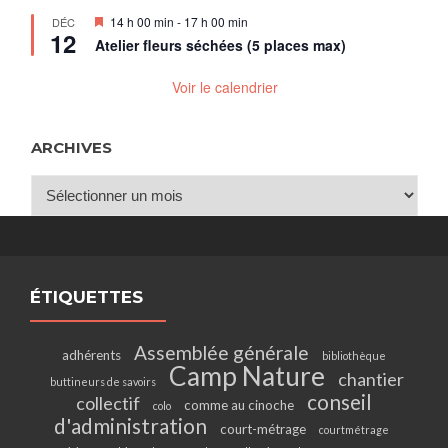
Mis
14 h 00 min
-
17 h 00 min
DÉC
12
en
Atelier fleurs séchées (5 places max)
avant
Voir le calendrier
ARCHIVES
Archives
ÉTIQUETTES
Assemblée générale
adhérents
bibliothèque
Camp Nature
chantier
buttineurs de savoirs
conseil
collectif
comme au cinoche
colo
d'administration
court-métrage
courtmétrage