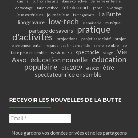
cuisine
cultivons les arts
danse collective
de ferme en ferme
fête du court
démontage
faune et flore
genre
hivernage
La Butte
jeux extérieurs
journée jeux
kampagn'arts
low-tech
linogravure
musique
menuiserie
pratique
partage de savoirs
d'activités
projections
projet associatif
projet
environnemental
rire ensemble
se
regarder des films ensemble
Vie
spectacle
faire peur ensemble
stage
soin du milieu
éducation
Asso
éducation nouvelle
populaire
être
été2019
été2020
spectateur·rice ensemble
RECEVOIR LES NOUVELLES DE LA BUTTE
Nous gardons vos données privées et ne les partageons